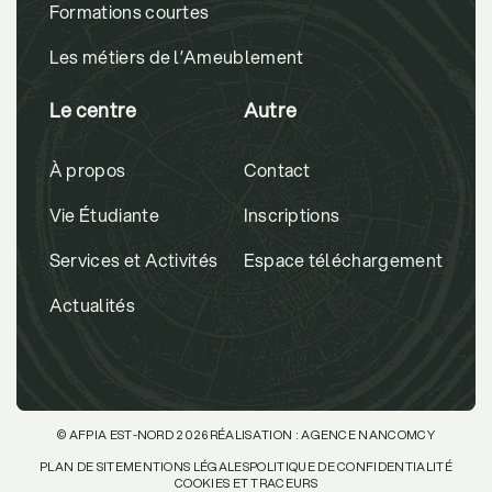
Formations courtes
Les métiers de l’Ameublement
Le centre
Autre
À propos
Contact
Vie Étudiante
Inscriptions
Services et Activités
Espace téléchargement
Actualités
© AFPIA EST-NORD 2026
RÉALISATION :
AGENCE NANCOMCY
PLAN DE SITE
MENTIONS LÉGALES
POLITIQUE DE CONFIDENTIALITÉ
COOKIES ET TRACEURS