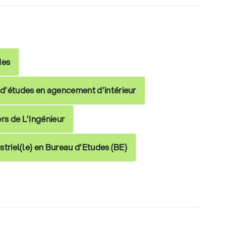
des
 d’études en agencement d’intérieur
rs de L’Ingénieur
striel(le) en Bureau d’Etudes (BE)