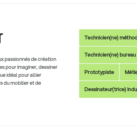
r
Technicien(ne) métho
Technicien(ne) bureau
ux passionnés de création
s pour imaginer, dessiner
Prototypiste
Métie
e idéal pour allier
rs du mobilier et de
Dessinateur(trice) indu