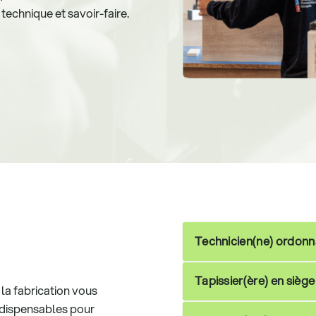
, technique et savoir-faire.
Technicien(ne) ordon
Tapissier(ère) en siège 
la fabrication vous
ndispensables pour