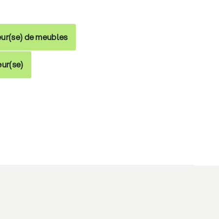
ur(se) de meubles
eur(se)