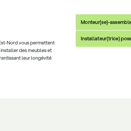
Monteur(se)-assemble
Installateur(trice) pos
 Est-Nord vous permettent
installer des meubles et
antissant leur longévité